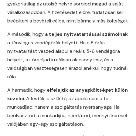
gyakorlatilag az utolsó helyre sorolod magad a saját
vállalkozásodban. A fizetésedet előre, tudatosan kell
beépíteni a bevételi célba, mint bármely más költséget.
A második, hogy
a teljes nyitvatartással számolnak
a tényleges vendégórák helyett. Ha a 8 órás
nyitvatartást veszed alapul a reális 5-6 vendégóra
helyett, az óradíjad irreálisan alacsony lesz, és a
valóságban veszteségesen árazol anélkül, hogy tudnál
róla.
A harmadik, hogy
elfelejtik az anyagköltséget külön
kezelni
. A festék, a szőkítő, az ápoló nem a te
munkadíjad, hanem a szolgáltatás nyersanyaga. Ha
beolvasztod a munkadíjba, nem látod, mennyit keresel
valójában egy-egy szolgáltatáson.