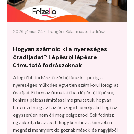
2026. június 24.
Trangóni Réka mesterfodrász
Hogyan számold ki a nyereséges
óradíjadat? Lépésről lépésre
útmutató fodrászoknak
A legtöbb fodrász érzésből árazik - pedig a
nyereséges működés egyetlen szám körül forog: az
óradíjad. Ebben az útmutatóban lépésről lépésre,
konkrét példaszámítással megmutatjuk, hogyan
határozd meg azt az összeget, amely alatt egész
egyszerűen nem éri meg dolgoznod. Sok fodrász
úgy alakítja ki az árait, hogy körülnéz a környéken,
megnézi mennyiért dolgoznak mások, és nagyjából