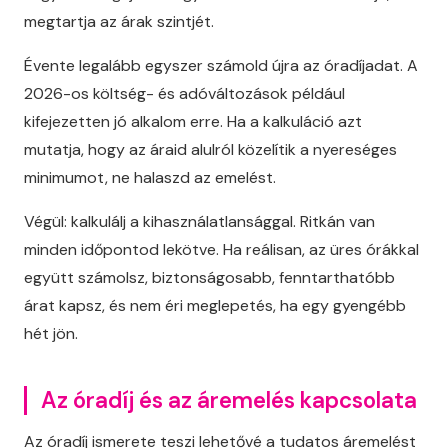
megtartja az árak szintjét.
Évente legalább egyszer számold újra az óradíjadat. A
2026-os költség- és adóváltozások például
kifejezetten jó alkalom erre. Ha a kalkuláció azt
mutatja, hogy az áraid alulról közelítik a nyereséges
minimumot, ne halaszd az emelést.
Végül: kalkulálj a kihasználatlansággal. Ritkán van
minden időpontod lekötve. Ha reálisan, az üres órákkal
együtt számolsz, biztonságosabb, fenntarthatóbb
árat kapsz, és nem éri meglepetés, ha egy gyengébb
hét jön.
Az óradíj és az áremelés kapcsolata
Az óradíj ismerete teszi lehetővé a tudatos áremelést