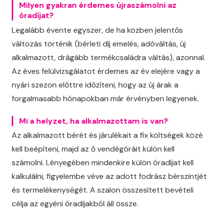
Milyen gyakran érdemes újraszámolni az
óradíjat?
Legalább évente egyszer, de ha közben jelentős
változás történik (bérleti díj emelés, adóváltás, új
alkalmazott, drágább termékcsaládra váltás), azonnal.
Az éves felülvizsgálatot érdemes az év elejére vagy a
nyári szezon előttre időzíteni, hogy az új árak a
forgalmasabb hónapokban már érvényben legyenek.
Mi a helyzet, ha alkalmazottam is van?
Az alkalmazott bérét és járulékait a fix költségek közé
kell beépíteni, majd az ő vendégóráit külön kell
számolni. Lényegében mindenkire külön óradíjat kell
kalkulálni, figyelembe véve az adott fodrász bérszintjét
és termelékenységét. A szalon összesített bevételi
célja az egyéni óradíjakból áll össze.