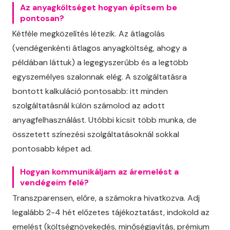
Az anyagköltséget hogyan építsem be
pontosan?
Kétféle megközelítés létezik. Az átlagolás
(vendégenkénti átlagos anyagköltség, ahogy a
példában láttuk) a legegyszerűbb és a legtöbb
egyszemélyes szalonnak elég. A szolgáltatásra
bontott kalkuláció pontosabb: itt minden
szolgáltatásnál külön számolod az adott
anyagfelhasználást. Utóbbi kicsit több munka, de
összetett színezési szolgáltatásoknál sokkal
pontosabb képet ad.
Hogyan kommunikáljam az áremelést a
vendégeim felé?
Transzparensen, előre, a számokra hivatkozva. Adj
legalább 2-4 hét előzetes tájékoztatást, indokold az
emelést (költségnövekedés, minőségjavítás, prémium