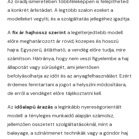
Az óradíj ismeretében többféleképpen is felépítheted
a konkrét árlistádat. A legtöbb szalon ezeket a
modelleket vegyíti, és a szolgáltatás jellegéhez igazítja.
A
fix ár hajhossz szerint
a legelterjedtebb modell:
előre meghatározott ár rövid, közepes és hosszú
hajra. Egyszerű, átlátható, a vendég előre tudja, mire
számítson. Hátránya, hogy nem veszi figyelembe a haj
állapotát vagy sűrűségét, ami jelentősen
befolyásolhatja az időt és az anyagfelhasználást. Ezért
érdemes fenntartani a jogot a helyszíni módosításra,
de erről a vendéget előre tájékoztatni kell.
Az
időalapú árazás
a leginkább nyereségorientált
modell: a tényleges munkaidő alapján számolsz,
jellemzően összetett szolgáltatásoknál, mint a
balayage, a színátmenet technikák vagy a göndör haj