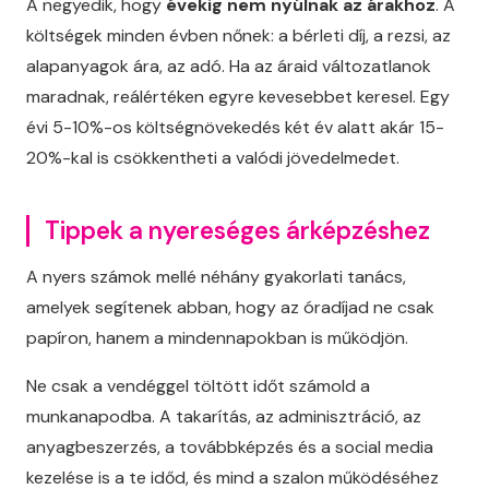
A negyedik, hogy
évekig nem nyúlnak az árakhoz
. A
költségek minden évben nőnek: a bérleti díj, a rezsi, az
alapanyagok ára, az adó. Ha az áraid változatlanok
maradnak, reálértéken egyre kevesebbet keresel. Egy
évi 5-10%-os költségnövekedés két év alatt akár 15-
20%-kal is csökkentheti a valódi jövedelmedet.
Tippek a nyereséges árképzéshez
A nyers számok mellé néhány gyakorlati tanács,
amelyek segítenek abban, hogy az óradíjad ne csak
papíron, hanem a mindennapokban is működjön.
Ne csak a vendéggel töltött időt számold a
munkanapodba. A takarítás, az adminisztráció, az
anyagbeszerzés, a továbbképzés és a social media
kezelése is a te időd, és mind a szalon működéséhez