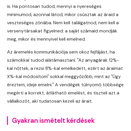
is. Ha pontosan tudod, mennyi a nyereséges
minimumod, azonnal látod, mikor csúsztak az áraid a
veszteséges zónába. Nem kell találgatnod, nem kell a
versenytársakat figyelned: a saját számaid mondják
meg, mikor és mennyivel kell emelned.
Az áremelés kommunikációja sem okoz fejfájást, ha
számokkal tudod alátámasztani. "Az anyagárak 12%-
kal nőttek, a rezsi 8%-kal emelkedett, ezért az áraimat
X%-kal módosítom" sokkal meggyőzőbb, mint az "Úgy
éreztem, ideje emelni." A vendégek túlnyomó többsége
megérti a korrekt, átlátható emelést, és tiszteli azt a
vállalkozót, aki tudatosan kezeli az árait.
Gyakran ismételt kérdések