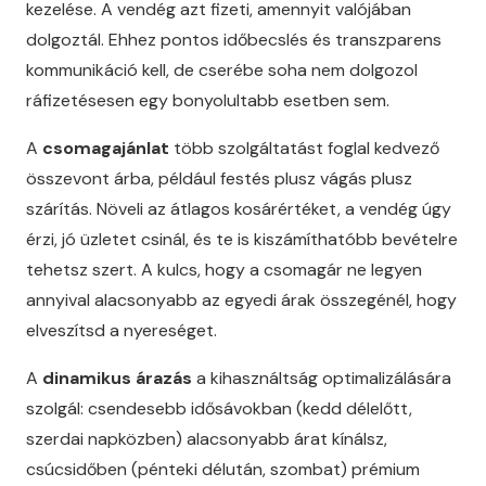
kezelése. A vendég azt fizeti, amennyit valójában
dolgoztál. Ehhez pontos időbecslés és transzparens
kommunikáció kell, de cserébe soha nem dolgozol
ráfizetésesen egy bonyolultabb esetben sem.
A
csomagajánlat
több szolgáltatást foglal kedvező
összevont árba, például festés plusz vágás plusz
szárítás. Növeli az átlagos kosárértéket, a vendég úgy
érzi, jó üzletet csinál, és te is kiszámíthatóbb bevételre
tehetsz szert. A kulcs, hogy a csomagár ne legyen
annyival alacsonyabb az egyedi árak összegénél, hogy
elveszítsd a nyereséget.
A
dinamikus árazás
a kihasználtság optimalizálására
szolgál: csendesebb idősávokban (kedd délelőtt,
szerdai napközben) alacsonyabb árat kínálsz,
csúcsidőben (pénteki délután, szombat) prémium