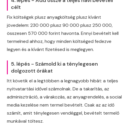
4. lépés - Add össze a teljes havi bevételi
célt
Fix költségek plusz anyagköltség plusz kívánt
jövedelem: 230 000 plusz 90 000 plusz 250 000,
összesen 570 000 forint havonta. Ennyi bevételt kell
termelned ahhoz, hogy minden költséged fedezve
legyen és a kívánt fizetésed is meglegyen.
5. lépés - Számold ki a ténylegesen
dolgozott órákat
Itt követik el a legtöbben a legnagyobb hibát: a teljes
nyitvatartási idővel számolnak. De a takarítás, az
adminisztráció, a várakozás, az anyagrendelés, a social
media kezelése nem termel bevételt. Csak az az idő
számít, amit ténylegesen vendéggel, bevételt termelő
munkával töltesz.