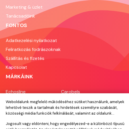
fejlődést is támogatja: ha a vendég
Marketing & üzlet
tisztességesnek érzi az árat és az
ehhez kapott minőséget, visszajár,
Tanácsadóink
ajánl, és kevésbé vándorol el egy
FONTOS
néhány száz forintos különbség miatt.
Ebben a cikkben végigvesszük, milyen
tényezők alakítják az árat, konkrét
Adatkezelési nyilatkozat
tájékoztató árakat adunk városi és
Feliratkozás fodrászoknak
vidéki bontásban, és bemutatjuk
azokat az árképzési modelleket,
Szállítás és fizetés
amelyekből a saját szalonodra szabva
Kapcsolat
építkezhetsz. A számítás technikai
részét, vagyis hogyan állapítsd meg a
MÁRKÁINK
saját nyereséges óradíjadat, külön
részletes cikkben dolgoztuk fel.
Echosline
Carobels
Everygreen
Perfect Beauty
RRLine
Hair Toxx
Designlook
Novon
Elchim
Bioscalin