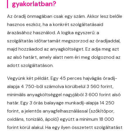
gyakorlatban?
Az óradíj önmagában csak egy szám. Akkor lesz belőle
hasznos eszköz, ha a konkrét szolgáltatásaid
árazásához használod. A logika egyszerű: a
szolgáltatás időtartamát megszorzod az óradíjaddal,
majd hozzáadod az anyagköltséget. Ez adja meg azt
az alsó határt, amely alatt nem éri meg dolgoznod az
adott szolgáltatáson.
Vegyünk két példát. Egy 45 perces hajvágás óradíj-
alapja 4 750-ből számolva körülbelül 3 560 forint,
minimális anyagköltséggel nagyjából 3 600 forint alsó
határ. Egy 3 órás balayage munkadíj-alapja 14 250
forint, a jelentős anyagfelhasználással (szőkítőpor,
oxidáns, tonizáló, ápoló) együtt a minimum 18 000
forint körül alakul. Ha egy ilyen összetett szolgáltatást