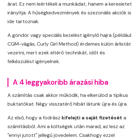
árat. Ez nem leértékeli a munkádat, hanem a keresletet
irányítja. A hűségkedvezmények és szezonális akciók is
ide tartoznak.
A göndör vagy speciális kezelést igénylő hajra (például
CGM-vágás, Curly Girl Method) érdemes külön árlistát
vezetni, mert ezek eltérő technikát, időt és
felkészülést igényelnek.
A 4 leggyakoribb árazási hiba
A számítás csak akkor működik, ha elkerülöd a tipikus
buktatókat. Négy visszatérő hibát látunk újra és újra.
Az első, hogy a fodrász
kifelejti a saját fizetését
a
számításból. Ami a költségek után marad, az lesz az
"ennyi jutott" jellegű jövedelem. Csakhogy ezzel