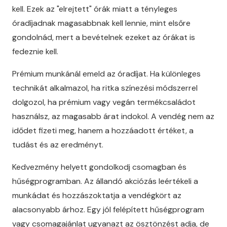
kell. Ezek az "elrejtett" órák miatt a tényleges
óradíjadnak magasabbnak kell lennie, mint elsőre
gondolnád, mert a bevételnek ezeket az órákat is
fedeznie kell.
Prémium munkánál emeld az óradíjat. Ha különleges
technikát alkalmazol, ha ritka színezési módszerrel
dolgozol, ha prémium vagy vegán termékcsaládot
használsz, az magasabb árat indokol. A vendég nem az
idődet fizeti meg, hanem a hozzáadott értéket, a
tudást és az eredményt.
Kedvezmény helyett gondolkodj csomagban és
hűségprogramban. Az állandó akciózás leértékeli a
munkádat és hozzászoktatja a vendégkört az
alacsonyabb árhoz. Egy jól felépített hűségprogram
vagy csomagajánlat ugyanazt az ösztönzést adja, de