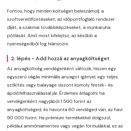
Fontos, hogy minden költséget beleszámolj: a
szoftverelőfizetéseket, az időpontfoglaló rendszer
díját, a szakmai továbbképzéseket, a munkaruha
pótlását. Amit most kifelejtsz, az később a
nyereségedből fog hiányozni.
2. lépés - Add hozzá az anyagköltséget
Az anyagköltség vendégenként változik, hiszen egy
egyszerű vágás minimális anyagot igényel, egy teljes
szőkítés vagy balayage viszont komoly festék- és
ápolófelhasználással jár. Érdemes átlagolni: ha
vendégenként nagyjából 1 500 forint az
anyagköltséged, és havonta 60 vendéged van, az havi
90 000 forint. Ha prémium termékekkel dolgozol,
például ammóniamentes vagy vegán formulákkal, ez az