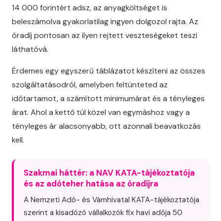
14 000 forintért adsz, az anyagköltséget is
beleszámolva gyakorlatilag ingyen dolgozol rajta. Az
óradíj pontosan az ilyen rejtett veszteségeket teszi
láthatóvá.
Érdemes egy egyszerű táblázatot készíteni az összes
szolgáltatásodról, amelyben feltünteted az
időtartamot, a számított minimumárat és a tényleges
árat. Ahol a kettő túl közel van egymáshoz vagy a
tényleges ár alacsonyabb, ott azonnali beavatkozás
kell.
Szakmai háttér: a NAV KATA-tájékoztatója
és az adóteher hatása az óradíjra
A Nemzeti Adó- és Vámhivatal KATA-tájékoztatója
szerint a kisadózó vállalkozók fix havi adója 50