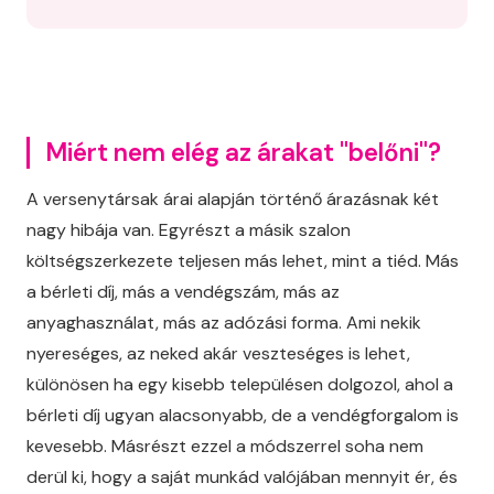
Miért nem elég az árakat "belőni"?
A versenytársak árai alapján történő árazásnak két
nagy hibája van. Egyrészt a másik szalon
költségszerkezete teljesen más lehet, mint a tiéd. Más
a bérleti díj, más a vendégszám, más az
anyaghasználat, más az adózási forma. Ami nekik
nyereséges, az neked akár veszteséges is lehet,
különösen ha egy kisebb településen dolgozol, ahol a
bérleti díj ugyan alacsonyabb, de a vendégforgalom is
kevesebb. Másrészt ezzel a módszerrel soha nem
derül ki, hogy a saját munkád valójában mennyit ér, és