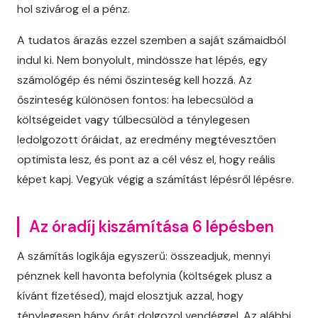
hol szivárog el a pénz.
A tudatos árazás ezzel szemben a saját számaidból
indul ki. Nem bonyolult, mindössze hat lépés, egy
számológép és némi őszinteség kell hozzá. Az
őszinteség különösen fontos: ha lebecsülöd a
költségeidet vagy túlbecsülöd a ténylegesen
ledolgozott óráidat, az eredmény megtévesztően
optimista lesz, és pont az a cél vész el, hogy reális
képet kapj. Vegyük végig a számítást lépésről lépésre.
Az óradíj kiszámítása 6 lépésben
A számítás logikája egyszerű: összeadjuk, mennyi
pénznek kell havonta befolynia (költségek plusz a
kívánt fizetésed), majd elosztjuk azzal, hogy
ténylegesen hány órát dolgozol vendéggel. Az alábbi