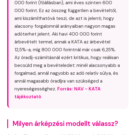
000 forint (főállásban), ami éves szinten 600
000 forint. Ez az összeg független a bevételtől,
ami kiszámíthatóvá teszi, de azt is jelenti, hogy
alacsony forgalomnál arányaiban nagyon magas
adóterhet jelent. Aki havi 400 000 forint
árbevételt termel, annak a KATA az árbevétel
12,5%-a, míg 800 000 forintnál már csak 6,25%.
Az óradíj-számításnál ezért kritikus, hogy reálisan
becsüld meg a bevételedet: minél alacsonyabb a
forgalmad, annál nagyobb az adó relatív súlya, és
annál magasabb óradíjra van szükséged a
nyereségességhez.
Forrás: NAV - KATA
tájékoztató
Milyen árképzési modellt válassz?