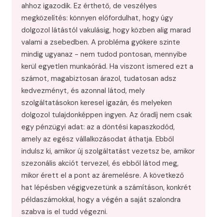
ahhoz igazodik. Ez érthető, de veszélyes
megközelítés: könnyen előfordulhat, hogy úgy
dolgozol látástól vakulásig, hogy közben alig marad
valami a zsebedben. A probléma gyökere szinte
mindig ugyanaz - nem tudod pontosan, mennyibe
kerül egyetlen munkaórád. Ha viszont ismered ezt a
számot, magabiztosan árazol, tudatosan adsz
kedvezményt, és azonnal látod, mely
szolgáltatásokon keresel igazán, és melyeken
dolgozol tulajdonképpen ingyen. Az óradíj nem csak
egy pénzügyi adat: az a döntési kapaszkodód,
amely az egész vállalkozásodat áthatja. Ebből
indulsz ki, amikor új szolgáltatást vezetsz be, amikor
szezonális akciót tervezel, és ebből látod meg,
mikor érett el a pont az áremelésre. A következő
hat lépésben végigvezetünk a számításon, konkrét
példaszámokkal, hogy a végén a saját szalondra
szabva is el tudd végezni.