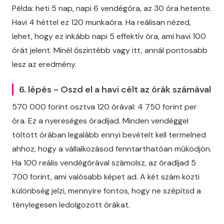
Példa: heti 5 nap, napi 6 vendégóra, az 30 óra hetente.
Havi 4 héttel ez 120 munkaóra. Ha reálisan nézed,
lehet, hogy ez inkább napi 5 effektív óra, ami havi 100
órát jelent. Minél őszintébb vagy itt, annál pontosabb
lesz az eredmény.
6. lépés - Oszd el a havi célt az órák számával
570 000 forint osztva 120 órával: 4 750 forint per
óra. Ez a nyereséges óradíjad. Minden vendéggel
töltött órában legalább ennyi bevételt kell termelned
ahhoz, hogy a vállalkozásod fenntarthatóan működjön.
Ha 100 reális vendégórával számolsz, az óradíjad 5
700 forint, ami valósabb képet ad. A két szám közti
különbség jelzi, mennyire fontos, hogy ne szépítsd a
ténylegesen ledolgozott órákat.