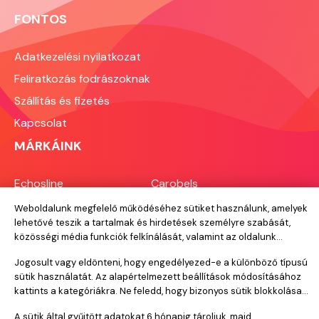
FONTOS
Adatkezelési nyilatkozat
Feliratkozás fodrászoknak
Szállítás és fizetés
Kapcsolat
MÁRKÁINK
Echosline
Carobels
Everygreen
Perfect Beauty
RRLine
Hair Toxx
Designlook
Novon
Elchim
Bioscalin
Termix
Nevitaly
Labor Pro
Brazilian Secrets Hair