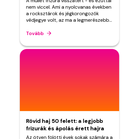
A mullet frizura visszatért - és ezúttal
nem viccel. Ami a nyolcvanas években
a rocksztárok és jégkorongozók
védjegye volt, az ma a legmerészebb
trendfrizura, amellyel a TikTok
generáció teljesen újraírta a
Tovább
szabályokat. Nem a régi, kőkemény
hokifrizura ez már: a modern mullet
könnyű, rétegzett, szándékosan
tépett - és meglepően sokoldalú. Ha
valaha is kíváncsi voltál arra, hogy ez a
frizura vajon neked is állhatna-e, itt a
válasz.
Rövid haj 50 felett: a legjobb
frizurák és ápolás érett hajra
Az ötven fölötti évek sokak számára a