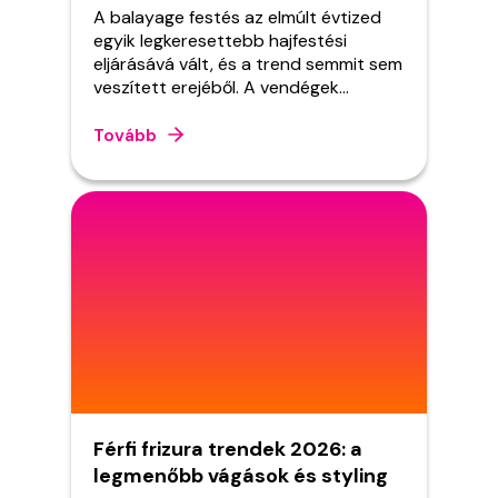
szőkítés mestersége
A balayage festés az elmúlt évtized
egyik legkeresettebb hajfestési
eljárásává vált, és a trend semmit sem
veszített erejéből. A vendégek
természetes, dimenzionált hajszínt
keresnek, olyat, amely mintha a nap
Tovább
csinálta volna - és pontosan ezt adja
egy jól kivitelezett balayage. Fodrász
szempontjából ez az egyik technikai
szabadsággal teli eljárás, ahol a
kézügyesség, a tónusérzék és a
termékismeret egyforma súllyal
számít. Ebben a cikkben
végigmegyünk mindenen: a technika
lényegétől a lépésről lépésre
protokollon át a leggyakoribb hibákig
és az utóápolásig.
Férfi frizura trendek 2026: a
legmenőbb vágások és styling