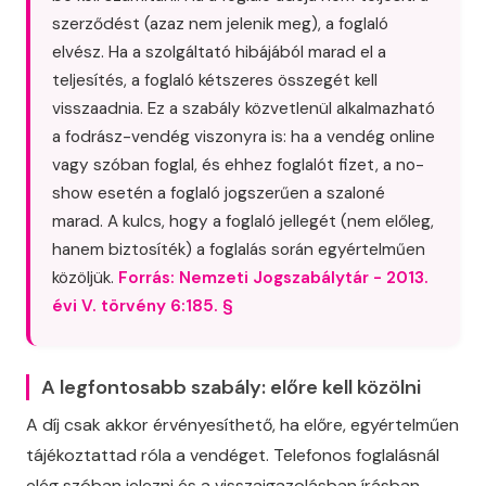
szerződést (azaz nem jelenik meg), a foglaló
elvész. Ha a szolgáltató hibájából marad el a
teljesítés, a foglaló kétszeres összegét kell
visszaadnia. Ez a szabály közvetlenül alkalmazható
a fodrász-vendég viszonyra is: ha a vendég online
vagy szóban foglal, és ehhez foglalót fizet, a no-
show esetén a foglaló jogszerűen a szaloné
marad. A kulcs, hogy a foglaló jellegét (nem előleg,
hanem biztosíték) a foglalás során egyértelműen
közöljük.
Forrás: Nemzeti Jogszabálytár - 2013.
évi V. törvény 6:185. §
A legfontosabb szabály: előre kell közölni
A díj csak akkor érvényesíthető, ha előre, egyértelműen
tájékoztattad róla a vendéget. Telefonos foglalásnál
elég szóban jelezni és a visszaigazolásban írásban