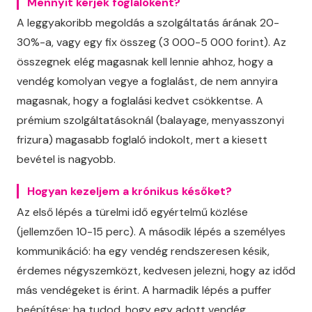
Mennyit kérjek foglalóként?
A leggyakoribb megoldás a szolgáltatás árának 20-
30%-a, vagy egy fix összeg (3 000-5 000 forint). Az
összegnek elég magasnak kell lennie ahhoz, hogy a
vendég komolyan vegye a foglalást, de nem annyira
magasnak, hogy a foglalási kedvet csökkentse. A
prémium szolgáltatásoknál (balayage, menyasszonyi
frizura) magasabb foglaló indokolt, mert a kiesett
bevétel is nagyobb.
Hogyan kezeljem a krónikus későket?
Az első lépés a türelmi idő egyértelmű közlése
(jellemzően 10-15 perc). A második lépés a személyes
kommunikáció: ha egy vendég rendszeresen késik,
érdemes négyszemközt, kedvesen jelezni, hogy az időd
más vendégeket is érint. A harmadik lépés a puffer
beépítése: ha tudod, hogy egy adott vendég