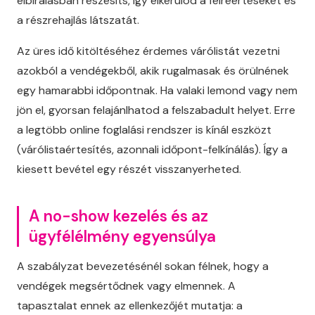
elbírálásban részesíts, így elkerülöd a félreértéseket és
a részrehajlás látszatát.
Az üres idő kitöltéséhez érdemes várólistát vezetni
azokból a vendégekből, akik rugalmasak és örülnének
egy hamarabbi időpontnak. Ha valaki lemond vagy nem
jön el, gyorsan felajánlhatod a felszabadult helyet. Erre
a legtöbb online foglalási rendszer is kínál eszközt
(várólistaértesítés, azonnali időpont-felkínálás). Így a
kiesett bevétel egy részét visszanyerheted.
A no-show kezelés és az
ügyfélélmény egyensúlya
A szabályzat bevezetésénél sokan félnek, hogy a
vendégek megsértődnek vagy elmennek. A
tapasztalat ennek az ellenkezőjét mutatja: a