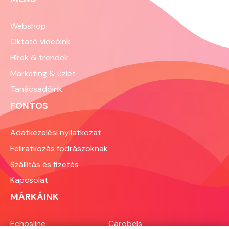
munkavédelem, tűzvédelem,
elektromos biztonság és kereskedelmi
Webshop
előírások. Bár külön "működési
Oktató videóink
engedély" nem szükséges, a kötelező
feltételek elmulasztása súlyos, akár
Hírek & trendek
több százezer forintos bírságot
Marketing & üzlet
vonhat maga után. A jó hír az, hogy ha
egyszer rendszerben gondolkodva
Tanácsadóink
végigjárod a teendőket, utána évente
FONTOS
egyszer végigfutni a listát elegendő,
és a mindennapokban nyugodtan a
vendégeidre és a szakmádra
Adatkezelési nyilatkozat
koncentrálhatsz. Ebben az
Feliratkozás fodrászoknak
útmutatóban végigvesszük az összes
fontos előírást, a higiéniától a
Szállítás és fizetés
tűzvédelmen át a zenehasználatig.
Kapcsolat
Tekintsd ellenőrzőlistának, amelyet
érdemes a nyitás előtt, de a már
MÁRKÁINK
működő szalonban is rendszeresen
átnézni.
Echosline
Carobels