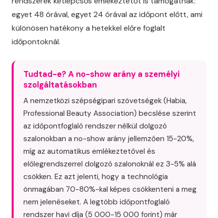
rendszerek kétlépcsős emlékeztetőt is támogatnak:
egyet 48 órával, egyet 24 órával az időpont előtt, ami
különösen hatékony a hetekkel előre foglalt
időpontoknál.
Tudtad-e? A no-show arány a személyi
szolgáltatásokban
A nemzetközi szépségipari szövetségek (Habia,
Professional Beauty Association) becslése szerint
az időpontfoglaló rendszer nélkül dolgozó
szalonokban a no-show arány jellemzően 15-20%,
míg az automatikus emlékeztetővel és
előlegrendszerrel dolgozó szalonoknál ez 3-5% alá
csökken. Ez azt jelenti, hogy a technológia
önmagában 70-80%-kal képes csökkenteni a meg
nem jelenéseket. A legtöbb időpontfoglaló
rendszer havi díja (5 000-15 000 forint) már