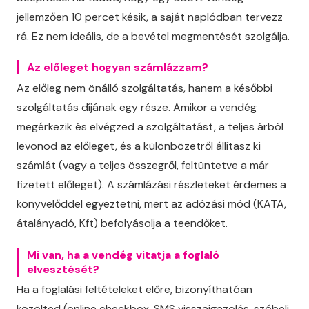
jellemzően 10 percet késik, a saját naplódban tervezz
rá. Ez nem ideális, de a bevétel megmentését szolgálja.
Az előleget hogyan számlázzam?
Az előleg nem önálló szolgáltatás, hanem a későbbi
szolgáltatás díjának egy része. Amikor a vendég
megérkezik és elvégzed a szolgáltatást, a teljes árból
levonod az előleget, és a különbözetről állítasz ki
számlát (vagy a teljes összegről, feltüntetve a már
fizetett előleget). A számlázási részleteket érdemes a
könyvelőddel egyeztetni, mert az adózási mód (KATA,
átalányadó, Kft) befolyásolja a teendőket.
Mi van, ha a vendég vitatja a foglaló
elvesztését?
Ha a foglalási feltételeket előre, bizonyíthatóan
közölted (online checkbox, SMS visszaigazolás, szóbeli