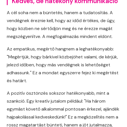
Kedves, de hatékony kommunikáció
A cél soha nem a büntetés, hanem a tudatosítás. A
vendégnek éreznie kell, hogy az időd értékes, de úgy,
hogy közben ne sértődjön meg és ne érezze magát
megszégyenítve. A megfogalmazás mindent eldönt.
Az empatikus, megértő hangnem a leghatékonyabb:
"Megértjük, hogy bárkivel közbejöhet valami, de kérjük,
jelezd időben, hogy más vendégnek is lehetőséget
adhassunk." Ez a mondat egyszerre fejez ki megértést
és határt.
A pozitív ösztönzés sokszor hatékonyabb, mint a
szankció. Egy kreatív jutalom például: "Ha három
egymást követő alkalommal pontosan érkezel, ajándék
hajpakolással kedveskedünk!" Ez a megközelítés nem a
rossz magatartást bünteti, hanem a jót jutalmazza,