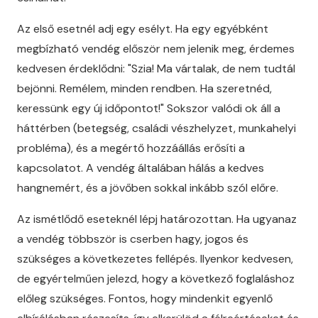
Az első esetnél adj egy esélyt. Ha egy egyébként
megbízható vendég először nem jelenik meg, érdemes
kedvesen érdeklődni: "Szia! Ma vártalak, de nem tudtál
bejönni. Remélem, minden rendben. Ha szeretnéd,
keressünk egy új időpontot!" Sokszor valódi ok áll a
háttérben (betegség, családi vészhelyzet, munkahelyi
probléma), és a megértő hozzáállás erősíti a
kapcsolatot. A vendég általában hálás a kedves
hangnemért, és a jövőben sokkal inkább szól előre.
Az ismétlődő eseteknél lépj határozottan. Ha ugyanaz
a vendég többször is cserben hagy, jogos és
szükséges a következetes fellépés. Ilyenkor kedvesen,
de egyértelműen jelezd, hogy a következő foglaláshoz
előleg szükséges. Fontos, hogy mindenkit egyenlő