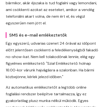
bármikor, akár éjszaka is tud foglalni vagy lemondani,
ami csökkenti azokat az eseteket, amikor a vendég
telefonálni akart volna, de nem ért el, és végül
egyszerűen nem jött el.
SMS és e-mail emlékeztetők
Egy egyszerű, udvarias üzenet 24 órával az időpont
előtt jelentősen csökkenti a feledékenységből fakadó
no-show-kat. Nem kell tolakodónak lennie, elég egy
figyelmes emlékeztető: "Szia! Emlékeztető: holnap
16:00-kor várunk hajvágásra a szalonban. Ha bármi
közbejönne, kérlek jelezd időben."
Az automatikus emlékeztetőt a legtöbb online
foglalási rendszer beépítve tartalmazza, így ez
gyakorlatilag plusz munka nélkül működik. Egyes