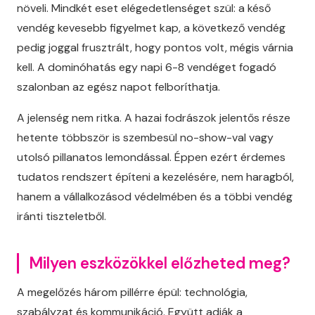
növeli. Mindkét eset elégedetlenséget szül: a késő
vendég kevesebb figyelmet kap, a következő vendég
pedig joggal frusztrált, hogy pontos volt, mégis várnia
kell. A dominóhatás egy napi 6-8 vendéget fogadó
szalonban az egész napot felboríthatja.
A jelenség nem ritka. A hazai fodrászok jelentős része
hetente többször is szembesül no-show-val vagy
utolsó pillanatos lemondással. Éppen ezért érdemes
tudatos rendszert építeni a kezelésére, nem haragból,
hanem a vállalkozásod védelmében és a többi vendég
iránti tiszteletből.
Milyen eszközökkel előzheted meg?
A megelőzés három pillérre épül: technológia,
szabályzat és kommunikáció. Együtt adják a