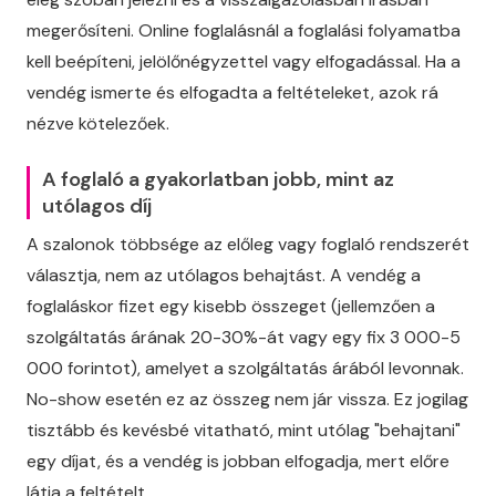
megerősíteni. Online foglalásnál a foglalási folyamatba
kell beépíteni, jelölőnégyzettel vagy elfogadással. Ha a
vendég ismerte és elfogadta a feltételeket, azok rá
nézve kötelezőek.
A foglaló a gyakorlatban jobb, mint az
utólagos díj
A szalonok többsége az előleg vagy foglaló rendszerét
választja, nem az utólagos behajtást. A vendég a
foglaláskor fizet egy kisebb összeget (jellemzően a
szolgáltatás árának 20-30%-át vagy egy fix 3 000-5
000 forintot), amelyet a szolgáltatás árából levonnak.
No-show esetén ez az összeg nem jár vissza. Ez jogilag
tisztább és kevésbé vitatható, mint utólag "behajtani"
egy díjat, és a vendég is jobban elfogadja, mert előre
látja a feltételt.