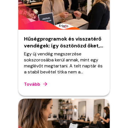
Hűségprogramok és visszatérő
vendégek: így ösztönözd őket,
hogy mindig hozzád térjenek
Egy új vendég megszerzése
vissza
sokszorosába kerül annak, mint egy
meglévőt megtartani. A telt naptár és
a stabil bevétel titka nem a
folyamatos vendégszerzés, hanem a
vendégmegtartás. Megmutatjuk,
Tovább
hogyan építs hűségprogramot,
emlékeztető rendszert és olyan
kapcsolatot, amitől a vendéged
sosem keres másik szalont. A
fodrászszalonok sikere nem a
véletlenen múlik. A stabil bevétel, a
telt naptár és a folyamatos ajánlások