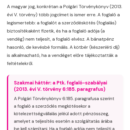
A magyar jog, konkrétan a Polgári Törvénykönyv (2013.
évi V. törvény) több jogcímet is ismer erre. A foglaló a
legismertebb: a foglalót a szerződéskötés (foglalás)
biztosítékaként fizetik, és ha a foglaló adója (a
vendég) nem teljesít, a foglaló elvész. A bánatpénz
hasonló, de kevésbé formális. A kötbér (készenléti díj)
is alkalmazható, ha a vendéget előre tájékoztatták a
feltételekről.
Szakmai háttér: a Ptk. foglaló-szabályai
(2013. évi V. törvény 6:185. paragrafus)
A Polgári Törvénykönyv 6:185. paragrafusa szerint
a foglaló a szerződés megkötésekor a
kötelezettségvállalás jeléül adott pénzösszeg,
amelyet a teljesítés esetén a szolgáltatás árába
be kell számítani. Ha a foglaló adója nem teljesíti a