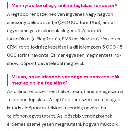
Mennyibe kerül egy online foglalási rendszer?
A legtöbb rendszernek van ingyenes vagy nagyon
alacsony belépő szintje (0-3 000 forint/hó), ami az
egyszemélyes szalonnak elegendő. A haladó
funkciókkal (előlegfizetés, SMS emlékeztető, részletes
CRM, több fodrász kezelése) a díj jellemzően 5 000-15
000 forint havonta. Ez már egyetlen megmentett no-
show időpont bevételéből megtérül.
Mi van, ha az idősebb vendégeim nem szokták
meg az online foglalást?
Az online rendszer nem helyettesíti, hanem kiegészíti a
telefonos foglalást. A legtöbb rendszerben te magad
is tudsz időpontot felvinni a vendég nevére, ha
telefonon egyeztetett. Az idősebb vendégkörnek
érdemes személyesen megmutatni, hogyan működik,