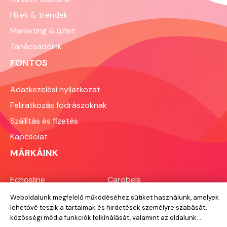
következőkkel is felborítja a napot.
Egy no-show pedig ennél is rosszabb,
Hírek & trendek
mert nemcsak időt, hanem bevételt is
Marketing & üzlet
veszítesz, miközben a felszabadult
időpontot ilyen rövid határidővel már
Tanácsadóink
nehéz mással feltölteni. A legjobb
FONTOS
megoldás nem az utólagos büntetés,
hanem a megelőzés. A digitális
eszközök, az egyértelmű szabályzat
Adatkezelési nyilatkozat
és az udvarias kommunikáció
Feliratkozás fodrászoknak
kombinációja drasztikusan képes
csökkenteni a no-show arányt, és ami
Szállítás és fizetés
legalább ilyen fontos, a
Kapcsolat
vendégkapcsolatot is erősíti. Vegyük
végig, hogyan építhetsz fel egy ilyen
MÁRKÁINK
rendszert.
Echosline
Carobels
Everygreen
Perfect Beauty
RRLine
Hair Toxx
Designlook
Novon