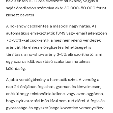
havi szinten 6-10 óra elveszett munkaidő, vagyis a
saját óradíjadon számolva akár 30 000-50 000 forint
kiesett bevétel.
A no-show csökkentés a második nagy hatás. Az
automatikus emlékeztetők (SMS vagy email) jellemzően
70-80%-kal csökkentik a meg nem jelenő vendégek
arányát. Ha ehhez előlegfizetési lehetőséget is
társítasz, a no-show arány 3-5% alá szorítható, ami
egy szoros időbeosztású szalonban hatalmas
különbség.
A jobb vendégélmény a harmadik szint. A vendég a
nap 24 órájában foglalhat, gyorsan és kényelmesen,
anélkül hogy telefonálnia kellene, vagy azon aggódna,
hogy nyitvatartási időn kívül nem tud elérni. A foglalás
gyorsasága és egyszerűsége közvetlen versenyelőny: