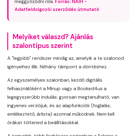
meggyőződni róla.
Forrás: NAIH -
Adatfeldolgozói szerződés útmutató
Melyiket válaszd? Ajánlás
szalontípus szerint
A "legjobb" rendszer mindig az, amelyik a te szalonod
igényeihez illik. Néhány támpont a döntéshez.
Az egyszemélyes szalonban, kezdő digitális
felhasználóként a Minup vagy a Booked4us a
legegyszerűbb indulás: gyorsan megtanulható, van
ingyenes verziójuk, és az alapfunkciók (foglalás,
emlékeztető, árlista) azonnal működnek. Nem kell
órákat töltened a beállításokkal.
A nagyobb, több fodrászos szalonban a Salonic a