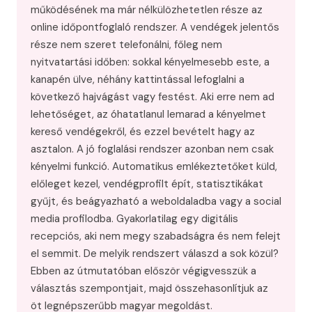
működésének ma már nélkülözhetetlen része az
online időpontfoglaló rendszer. A vendégek jelentős
része nem szeret telefonálni, főleg nem
nyitvatartási időben: sokkal kényelmesebb este, a
kanapén ülve, néhány kattintással lefoglalni a
következő hajvágást vagy festést. Aki erre nem ad
lehetőséget, az óhatatlanul lemarad a kényelmet
kereső vendégekről, és ezzel bevételt hagy az
asztalon. A jó foglalási rendszer azonban nem csak
kényelmi funkció. Automatikus emlékeztetőket küld,
előleget kezel, vendégprofilt épít, statisztikákat
gyűjt, és beágyazható a weboldaladba vagy a social
media profilodba. Gyakorlatilag egy digitális
recepciós, aki nem megy szabadságra és nem felejt
el semmit. De melyik rendszert válaszd a sok közül?
Ebben az útmutatóban először végigvesszük a
választás szempontjait, majd összehasonlítjuk az
öt legnépszerűbb magyar megoldást.