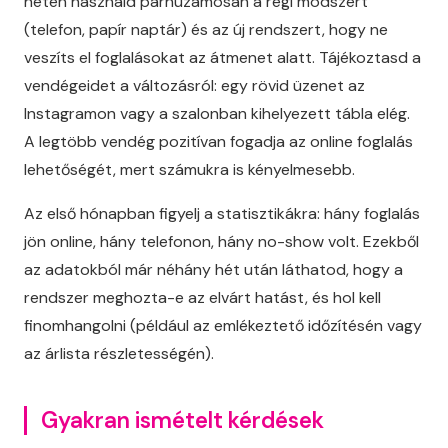
héten használd párhuzamosan a régi módszert
(telefon, papír naptár) és az új rendszert, hogy ne
veszíts el foglalásokat az átmenet alatt. Tájékoztasd a
vendégeidet a változásról: egy rövid üzenet az
Instagramon vagy a szalonban kihelyezett tábla elég.
A legtöbb vendég pozitívan fogadja az online foglalás
lehetőségét, mert számukra is kényelmesebb.
Az első hónapban figyelj a statisztikákra: hány foglalás
jön online, hány telefonon, hány no-show volt. Ezekből
az adatokból már néhány hét után láthatod, hogy a
rendszer meghozta-e az elvárt hatást, és hol kell
finomhangolni (például az emlékeztető időzítésén vagy
az árlista részletességén).
Gyakran ismételt kérdések