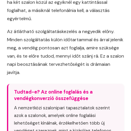
ha két szalon közül az egyiknél egy kattintással
foglalhat, a másiknál telefonálnia kell, a választás
egyértelmű.
Az átlátható szolgáltatáskezelés a negyedik előny.
Minden szolgáltatás külön időtartammal és árral jelenik
meg, a vendég pontosan azt foglalja, amire szüksége
van, és te előre tudod, mennyi időt szánj rá. Ez a szalon
napi beosztásának tervezhetőségét is drámaian
javítja.
Tudtad-e? Az online foglalás és a
vendégkonverzió összefüggése
A nemzetközi szalonipari tapasztalatok szerint
azok a szalonok, amelyek online foglalási
lehetőséget kínálnak, érzékelhetően több új
vendéget szereznek, mint a kizárólag telefonos