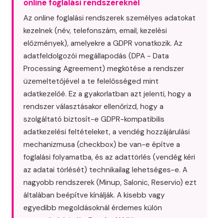
online foglalási rendszereknél
Az online foglalási rendszerek személyes adatokat
kezelnek (név, telefonszám, email, kezelési
előzmények), amelyekre a GDPR vonatkozik. Az
adatfeldolgozói megállapodás (DPA - Data
Processing Agreement) megkötése a rendszer
üzemeltetőjével a te felelősséged mint
adatkezelőé. Ez a gyakorlatban azt jelenti, hogy a
rendszer választásakor ellenőrizd, hogy a
szolgáltató biztosít-e GDPR-kompatibilis
adatkezelési feltételeket, a vendég hozzájárulási
mechanizmusa (checkbox) be van-e építve a
foglalási folyamatba, és az adattörlés (vendég kéri
az adatai törlését) technikailag lehetséges-e. A
nagyobb rendszerek (Minup, Salonic, Reservio) ezt
általában beépítve kínálják. A kisebb vagy
egyedibb megoldásoknál érdemes külön