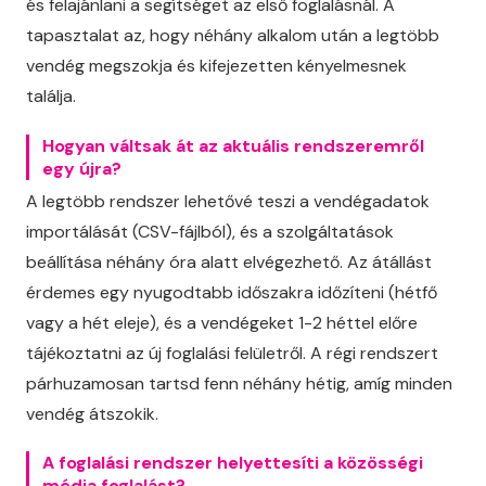
és felajánlani a segítséget az első foglalásnál. A
tapasztalat az, hogy néhány alkalom után a legtöbb
vendég megszokja és kifejezetten kényelmesnek
találja.
Hogyan váltsak át az aktuális rendszeremről
egy újra?
A legtöbb rendszer lehetővé teszi a vendégadatok
importálását (CSV-fájlból), és a szolgáltatások
beállítása néhány óra alatt elvégezhető. Az átállást
érdemes egy nyugodtabb időszakra időzíteni (hétfő
vagy a hét eleje), és a vendégeket 1-2 héttel előre
tájékoztatni az új foglalási felületről. A régi rendszert
párhuzamosan tartsd fenn néhány hétig, amíg minden
vendég átszokik.
A foglalási rendszer helyettesíti a közösségi
média foglalást?