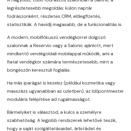
legrészletesebb megoldás: külön naptár
fodrászonként, részletes CRM, előlegfizetés,
statisztikák. A havidíj magasabb, de a funkcionalitás is.
A modern, mobilfókuszú vendégkörrel dolgozó
szalonnak a Reservio vagy a Salonic ajánlott, mert
mindkettő vendégoldali mobilappal működik, ami a
fiatal vendégkör számára természetesebb, mint a
böngészőn keresztüli foglalás.
Ha más iparágat is kezelsz (például kozmetika vagy
masszázs ugyanabban az üzletben), az Időpontmester
moduláris felépítése ad rugalmasságot.
Bármelyiket is választod, a kulcs a személyre
szabhatóság. A legjobb rendszerek lehetővé teszik,
hogy a saját szolgáltatásaidat, árlistádat és