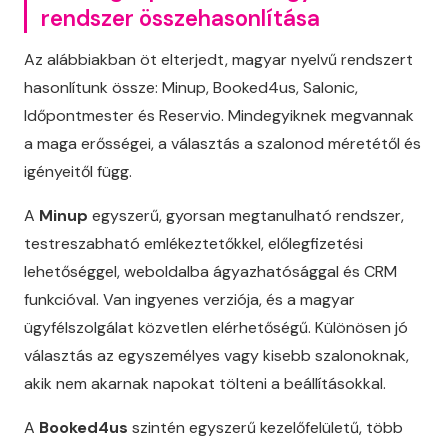
rendszer összehasonlítása
Az alábbiakban öt elterjedt, magyar nyelvű rendszert
hasonlítunk össze: Minup, Booked4us, Salonic,
Időpontmester és Reservio. Mindegyiknek megvannak
a maga erősségei, a választás a szalonod méretétől és
igényeitől függ.
A
Minup
egyszerű, gyorsan megtanulható rendszer,
testreszabható emlékeztetőkkel, előlegfizetési
lehetőséggel, weboldalba ágyazhatósággal és CRM
funkcióval. Van ingyenes verziója, és a magyar
ügyfélszolgálat közvetlen elérhetőségű. Különösen jó
választás az egyszemélyes vagy kisebb szalonoknak,
akik nem akarnak napokat tölteni a beállításokkal.
A
Booked4us
szintén egyszerű kezelőfelületű, több