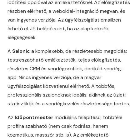
időzítési opcióval az emlékeztetőknél. Az előlegfizetés
részben elérhető, a weboldal-integráció megvan, és
van ingyenes verziója. Az ügyfélszolgálat emailben
érhető el. Jó belépő szint, ha az alapfunkciók
elégségesek.
A
Salonic
a komplexebb, de részletesebb megoldás:
testreszabható emlékeztetők, teljes előlegfizetés,
részletes CRM és vendégprofilok, dedikált vendég-
app. Nincs ingyenes verziója, de a magyar
ügyfélszolgálat közvetlenül elérhető. A többfős,
professzionális szalonoknak ideális, akiknek az üzleti
statisztikák és a vendégkezelés részletessége fontos.
Az
Időpontmester
moduláris felépítésű, többféle
profilra szabható (nem csak fodrász, hanem
kozmetikus, masszőr stb. is). Az emlékeztető